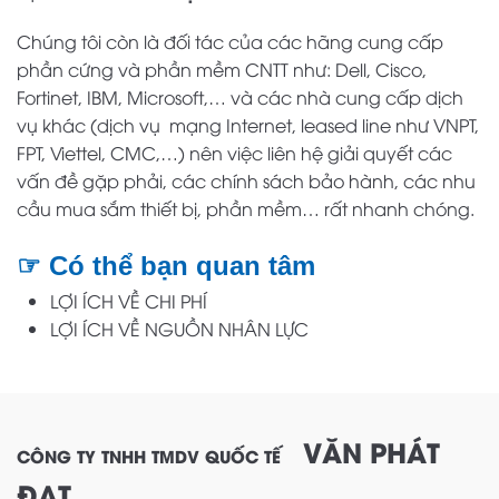
Chúng tôi còn là đối tác của các hãng cung cấp
phần cứng và phần mềm CNTT như: Dell, Cisco,
Fortinet, IBM, Microsoft,… và các nhà cung cấp dịch
vụ khác (dịch vụ mạng Internet, leased line như VNPT,
FPT, Viettel, CMC,…) nên việc liên hệ giải quyết các
vấn đề gặp phải, các chính sách bảo hành, các nhu
cầu mua sắm thiết bị, phần mềm… rất nhanh chóng.
☞ Có thể bạn quan tâm
LỢI ÍCH VỀ CHI PHÍ
LỢI ÍCH VỀ NGUỒN NHÂN LỰC
VĂN PHÁT
CÔNG TY TNHH TMDV QUỐC TẾ
ĐẠT