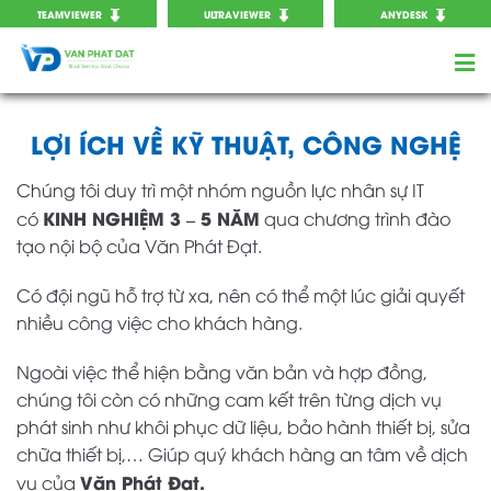
TEAMVIEWER
ULTRAVIEWER
ANYDESK
LỢI ÍCH VỀ KỸ THUẬT, CÔNG NGHỆ
Chúng tôi duy trì một nhóm nguồn lực nhân sự IT
KINH NGHIỆM 3 – 5 NĂM
có
qua chương trình đào
tạo nội bộ của Văn Phát Đạt.
Có đội ngũ hỗ trợ từ xa, nên có thể một lúc giải quyết
nhiều công việc cho khách hàng.
Ngoài việc thể hiện bằng văn bản và hợp đồng,
chúng tôi còn có những cam kết trên từng dịch vụ
phát sinh như khôi phục dữ liệu, bảo hành thiết bị, sửa
chữa thiết bị,… Giúp quý khách hàng an tâm về dịch
Văn Phát Đạt.
vụ của